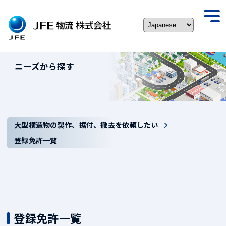
Skip
to
togg
content
navi
ニーズから探す
大型構造物の製作、据付、撤去を依頼したい
登録免許一覧
登録免許一覧