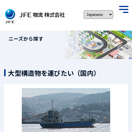
Skip
to
togg
content
navi
ニーズから探す
大型構造物を運びたい（国内）