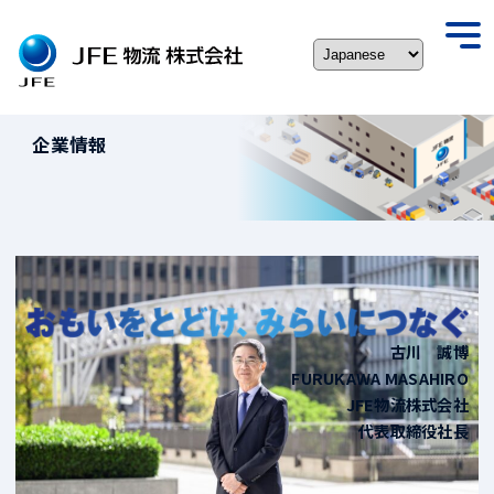
Skip
to
togg
content
navi
企業情報
古川 誠博
FURUKAWA MASAHIRO
JFE物流株式会社
代表取締役社長