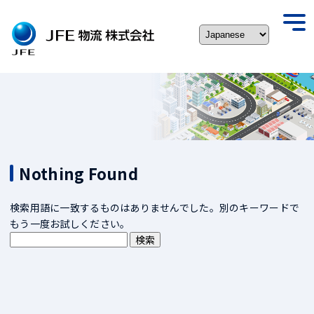
Skip
to
togg
content
navi
Nothing Found
検索用語に一致するものはありませんでした。別のキーワードで
もう一度お試しください。