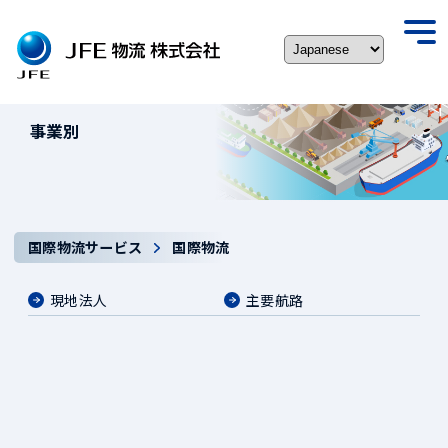
Skip
to
togg
content
navi
事業別
国際物流サービス
国際物流
現地法人
主要航路