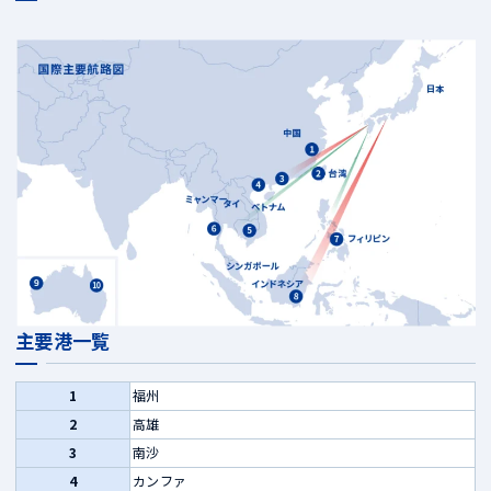
主要港一覧
1
福州
2
高雄
3
南沙
4
カンファ