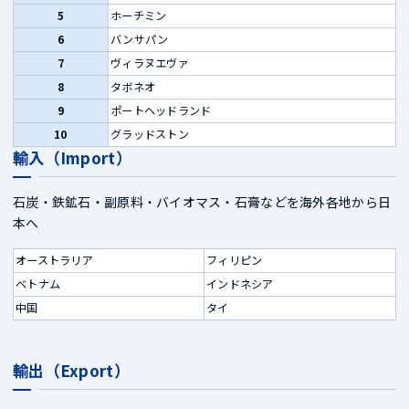
5
ホーチミン
6
バンサパン
7
ヴィラヌエヴァ
8
タボネオ
9
ポートヘッドランド
10
グラッドストン
輸入（Import）
石炭・鉄鉱石・副原料・バイオマス・石膏などを海外各地から日
本へ
オーストラリア
フィリピン
ベトナム
インドネシア
中国
タイ
輸出（Export）