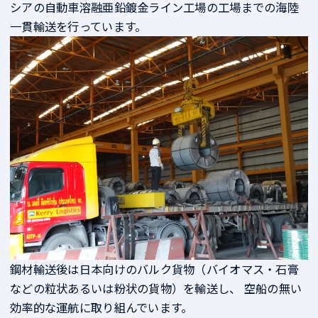
シアの自動車溶融亜鉛鍍金ライン工場の工場までの海陸
一貫輸送を行っています。
鋼材輸送後は日本向けのバルク貨物（バイオマス・石膏
などの粒状あるいは粉状の貨物）を輸送し、 空船の無い
効率的な運航に取り組んでいます。